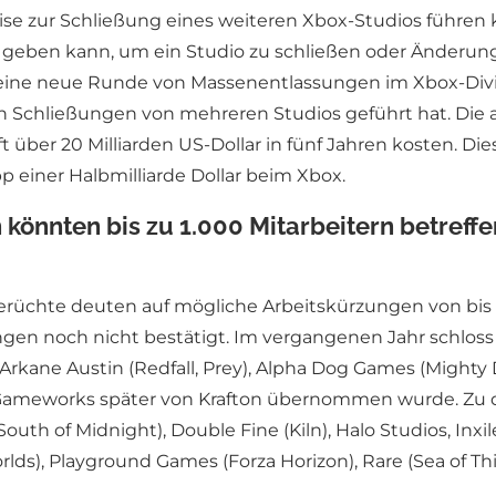
ise zur Schließung eines weiteren Xbox-Studios führen
eben kann, um ein Studio zu schließen oder Änderung
ine neue Runde von Massenentlassungen im Xbox-Division 
Schließungen von mehreren Studios geführt hat. Die 
ft über 20 Milliarden US-Dollar in fünf Jahren kosten. 
 einer Halbmilliarde Dollar beim Xbox.
könnten bis zu 1.000 Mitarbeitern betreff
Gerüchte deuten auf mögliche Arbeitskürzungen von bis z
gen noch nicht bestätigt. Im vergangenen Jahr schloss M
n Arkane Austin (Redfall, Prey), Alpha Dog Games (Migh
o Gameworks später von Krafton übernommen wurde. Zu
outh of Midnight), Double Fine (Kiln), Halo Studios, Inxi
rlds), Playground Games (Forza Horizon), Rare (Sea of Th