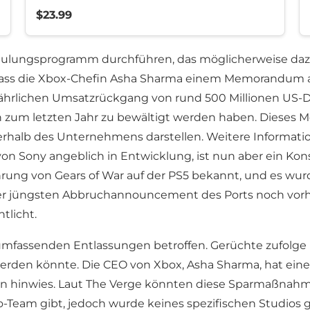
$23.99
hulungsprogramm durchführen, das möglicherweise dazu
dass die Xbox-Chefin Asha Sharma einem Memorandum an 
bjährlichen Umsatzrückgang von rund 500 Millionen US-Do
h zum letzten Jahr zu bewältigt werden haben. Dieses
halb des Unternehmens darstellen. Weitere Informatio
on Sony angeblich in Entwicklung, ist nun aber ein Kons
rung von Gears of War auf der PS5 bekannt, und es wur
der jüngsten Abbruchannouncement des Ports noch vorh
tlicht.
 umfassenden Entlassungen betroffen. Gerüchte zufolge 
rden könnte. Die CEO von Xbox, Asha Sharma, hat ein
n hinwies. Laut The Verge könnten diese Sparmaßnahme
Team gibt, jedoch wurde keines spezifischen Studios g