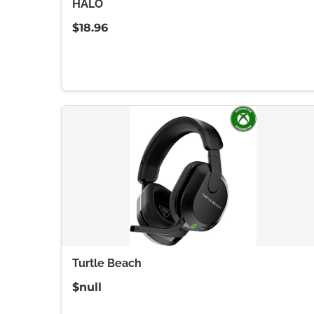
HALO
$18.96
Turtle Beach
$null