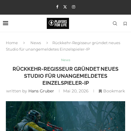
Home
News
Rückkehr-Regisseur gründet neues
Studio für unangemeldetes Einzelspieler-IP
News
RÜCKKEHR-REGISSEUR GRÜNDET NEUES
STUDIO FÜR UNANGEMELDETES
EINZELSPIELER-IP
written by
Hans Gruber
Mai 20, 2026
Bookmark