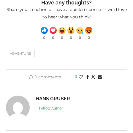
Have any thoughts?
Share your reaction or leave a quick response — we’d love
to hear what you think!
0
0
0
0
0
0
ADVENTURE
0 comments
0
HANS GRUBER
Follow Author