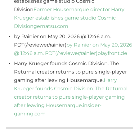
establishes game studio Cosmic
Division
Former Housemarque director Harry
Krueger establishes game studio Cosmic
Division
gematsu.com
by Rainier on May 20, 2026 @ 12:46 a.m.
PDT(/reviewer/rainier)
by Rainier on May 20, 2026
@ 12:46 a.m. PDT(/reviewer/rainier)
playfront.de
Harry Krueger founds Cosmic Division. The
Returnal creator returns to pure single-player
gaming after leaving Housemarque.
Harry
Krueger founds Cosmic Division. The Returnal
creator returns to pure single-player gaming
after leaving Housemarque.
insider-
gaming.com