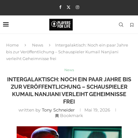
Home
News
Intergalaktisch: Noch ein paar Jahre
bis zur Veröffentlichung – Schauspieler Kumail Nanjiani
verleiht Geheimnisse frei
News
INTERGALAKTISCH: NOCH EIN PAAR JAHRE BIS
ZUR VERÖFFENTLICHUNG – SCHAUSPIELER
KUMAIL NANJIANI VERLEIHT GEHEIMNISSE
FREI
written by
Tony Schneider
Mai 19, 2026
Bookmark