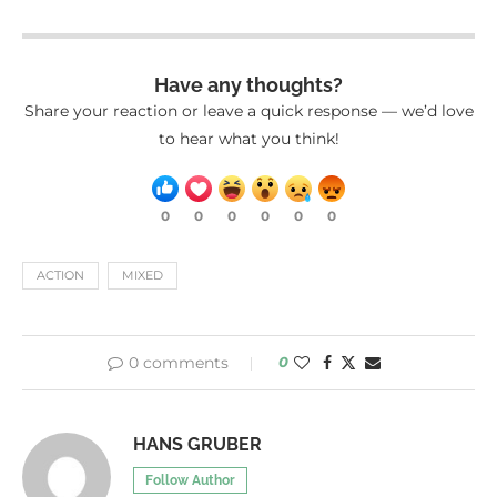
Have any thoughts?
Share your reaction or leave a quick response — we’d love
to hear what you think!
0
0
0
0
0
0
ACTION
MIXED
0 comments
0
HANS GRUBER
Follow Author