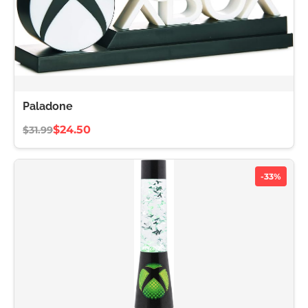
Paladone
$24.50
$31.99
-33%