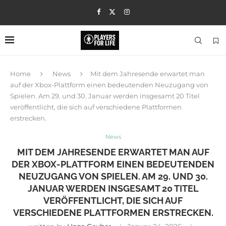
Home
News
Mit dem Jahresende erwartet man
auf der Xbox-Plattform einen bedeutenden Neuzugang von
Spielen. Am 29. und 30. Januar werden insgesamt 20 Titel
veröffentlicht, die sich auf verschiedene Plattformen
erstrecken.
News
MIT DEM JAHRESENDE ERWARTET MAN AUF
DER XBOX-PLATTFORM EINEN BEDEUTENDEN
NEUZUGANG VON SPIELEN. AM 29. UND 30.
JANUAR WERDEN INSGESAMT 20 TITEL
VERÖFFENTLICHT, DIE SICH AUF
VERSCHIEDENE PLATTFORMEN ERSTRECKEN.