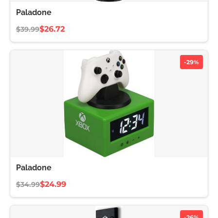
Paladone
$26.72
$39.99
-29%
Paladone
$24.99
$34.99
-26%