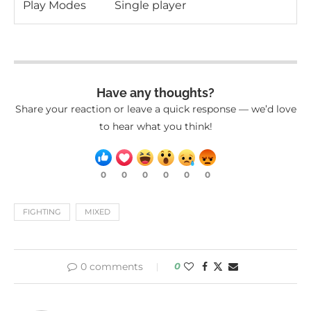
Play Modes
Single player
Have any thoughts?
Share your reaction or leave a quick response — we’d love
to hear what you think!
0
0
0
0
0
0
FIGHTING
MIXED
0 comments
0