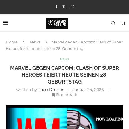
Home
News
Marvel gegen Capcom: Clash of Super
Heroes feiert heute seinen 28. Geburtstag
News
MARVEL GEGEN CAPCOM: CLASH OF SUPER
HEROES FEIERT HEUTE SEINEN 28.
GEBURTSTAG
written by
Theo Drexler
Januar 24, 2026
Bookmark