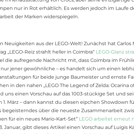
umpen nur in Rot erhältlich. Es werden jedoch im Laufe 
narbeit der Marken widerspiegeln.
hen Neuigkeiten aus der LEGO-Welt! Zunächst hat Carlos
ag „LEGO-Reiz strahlt heller in Coimbra“
LEGO-Glanz stra
rtikel die aufregende Nachricht mit, dass Coimbra im Fr
t nur jener gewöhnliche – es handelt sich um einen lebha
ranstaltungen für beide junge Baumeister und ernste 
chen in den nahen „LEGO The Legend of Zelda: Ocarina o
med uns einen Vorschau auf das 1003-stückige Set und se
n 1. März – dann kannst du diesen eipchen Showdown fü
was begeisterndes über die neueste Zusammenarbeit zw
n für ein neues Mario-Kart-Set“
LEGO arbeitet erneut
. Januar, gibt dieses Artikel einen Vorschau auf Luigis