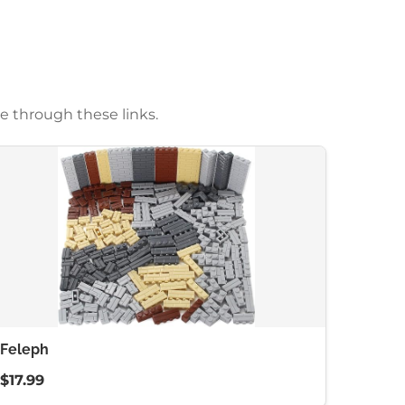
e through these links.
Feleph
$17.99