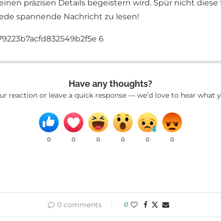
en präzisen Details begeistern wird. Spür nicht diese
 jede spannende Nachricht zu lesen!
Have any thoughts?
ur reaction or leave a quick response — we’d love to hear what y
0
0
0
0
0
0
0 comments
0