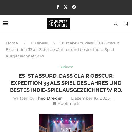
Home
Business
Es ist absurd, dass Clair Obscur:
Expedition 33 als Spiel des Jahres und bestes Indie-Spiel
ausgezeichnet wird.
Business
ES IST ABSURD, DASS CLAIR OBSCUR:
EXPEDITION 33 ALS SPIEL DES JAHRES UND
BESTES INDIE-SPIEL AUSGEZEICHNET WIRD.
written by
Theo Drexler
Dezember 16, 2025
Bookmark