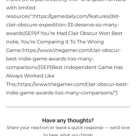
with limited
resources“::https://gamedaily.com/features/did-
clair-obscure-expedition-33-deserve-so-many-
awards|SEP|If You’re Mad Clair Obscur Won Best
Indie, You’re Comparing It To The Wrong
Game::https://www.thegamer.com/clair-obscur-
best-indie-game-awards-too-many-
comparisons/|SEP|Best Independent Game Has
Always Worked Like
This::https://www.thegamer.com/clair-obscur-best-
indie-game-awards-too-many-comparisons/“]
Have any thoughts?
Share your reaction or leave a quick response — we’d love
to hear what you think!