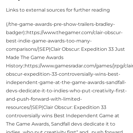
Links to external sources for further reading
(/the-game-awards-pre-show-trailers-bradley-
badger)::https://www.thegamer.com/clair-obscur-
best-indie-game-awards-too-many-
comparisons/|SEP|Clair Obscur: Expedition 33 Just
Made The Game Awards
History::https://www.gamesradar.com/games/jrpg/clair
obscur-expedition-33-controversially-wins-best-
independent-game-at-the-game-awards-sandfall-
devs-dedicate-it-to-indies-who-put-creativity-first-
and-push-forward-with-limited-
resources/|SEP|Clair Obscur: Expedition 33
controversially wins Best Independent Game at
The Game Awards, Sandfall devs dedicate it to
indies „who put creativity first“ and „push forward