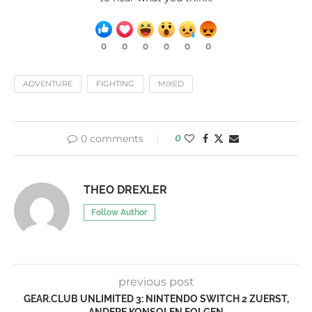
0
0
0
0
0
0
ADVENTURE
FIGHTING
MIXED
0 comments
0
THEO DREXLER
Follow Author
previous post
GEAR.CLUB UNLIMITED 3: NINTENDO SWITCH 2 ZUERST,
ANDERE KONSOLEN FOLGEN