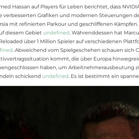
med Hassan auf Players für Leben berichtet, dass NVID
die verbesserten Grafiken und modernen Steuerungen der
rsia mit refinierten Parkour und geschliffenen Kämpfen
 auf diesem Gebiet
undefined
. Währenddessen hat Marcu
 Reloaded über 1 Million Spieler auf verschiedenen Platt
fined
. Abweichend vom Spielgeschehen schauen sich C
tivvertragssituation kommt, die über Europa hinwegreic
mengeschlossen haben, um Arbeitnehmerausbeutung z
Handeln schickend
undefined
. Es ist bestimmt ein spann