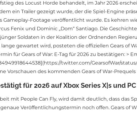
tieg des Locust Horde behandelt, im Jahr 2026 ersche
m ein Trailer gezeigt wurde, der die Spiel-Engine präse
Gameplay-Footage veröffentlicht wurde. Es kehren wie
rcus Fenix und Dominic „Dom“ Santiago. Die Geschichte s
s jünger Soldaten in der Koalition der Ordnenden Regi
lange gewartet wird, posteten die offiziellen Gears of
min für Gears of War: E-Tag für 2026 zu bestätigen: > E
4684949918644538](https://twitter.com/GearsofWar/sta
ne Vorschauen des kommenden Gears of War-Prequels 
stätigt für 2026 auf Xbox Series X|s und PC
it mit People Can Fly, wird damit deutlich, dass das S
er genaue Veröffentlichungstermin noch offen. Gears of Wa