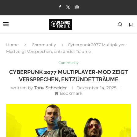
Home
Community
Cyberpunk 2077 Multiplayer-
Mod zeigt Versprechen, entzündet Träume
Community
CYBERPUNK 2077 MULTIPLAYER-MOD ZEIGT
VERSPRECHEN, ENTZÜNDET TRÄUME
written by
Tony Schneider
Dezember 14, 2025
Bookmark