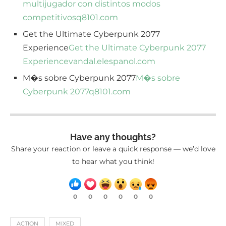
multijugador con distintos modos
competitivos
q8101.com
Get the Ultimate Cyberpunk 2077
Experience
Get the Ultimate Cyberpunk 2077
Experience
vandal.elespanol.com
M�s sobre Cyberpunk 2077
M�s sobre
Cyberpunk 2077
q8101.com
Have any thoughts?
Share your reaction or leave a quick response — we’d love
to hear what you think!
0
0
0
0
0
0
ACTION
MIXED