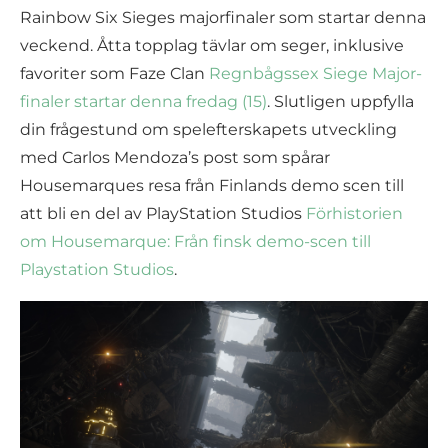
Rainbow Six Sieges majorfinaler som startar denna
veckend. Åtta topplag tävlar om seger, inklusive
favoriter som Faze Clan
Regnbågssex Siege Major-
finaler startar denna fredag (15)
. Slutligen uppfylla
din frågestund om spelefterskapets utveckling
med Carlos Mendoza’s post som spårar
Housemarques resa från Finlands demo scen till
att bli en del av PlayStation Studios
Förhistorien
om Housemarque: Från finsk demo-scen till
Playstation Studios
.