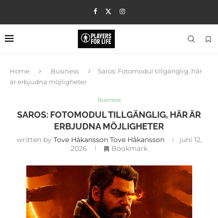
Home
Business
Saros: Fotomodul tillgänglig, här
är erbjudna möjligheter
Business
SAROS: FOTOMODUL TILLGÄNGLIG, HÄR ÄR
ERBJUDNA MÖJLIGHETER
written by
Tove Håkansson Tove Håkansson
juni 12,
2026
Bookmark