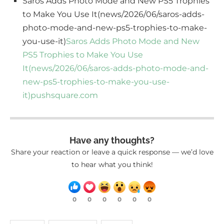
Saros Adds Photo Mode and New PS5 Trophies
to Make You Use It(news/2026/06/saros-adds-
photo-mode-and-new-ps5-trophies-to-make-
you-use-it)
Saros Adds Photo Mode and New
PS5 Trophies to Make You Use
It(news/2026/06/saros-adds-photo-mode-and-
new-ps5-trophies-to-make-you-use-
it)
pushsquare.com
Have any thoughts?
Share your reaction or leave a quick response — we’d love
to hear what you think!
0
0
0
0
0
0