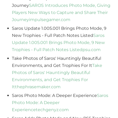
Journey
SAROS Introduces Photo Mode, Giving
Players New Ways to Capture and Share Their
Journey
impulsegamer.com
Saros Update 1.005.001 Brings Photo Mode, 9
New Trophies - Full Patch Notes Listed
Saros
Update 1.005.001 Brings Photo Mode, 9 New
Trophies - Full Patch Notes Listed
psu.com
Take Photos of Saros' Hauntingly Beautiful
Environments, and Get Trophies For It
Take
Photos of Saros' Hauntingly Beautiful
Environments, and Get Trophies For
It
thephrasemaker.com
Saros Photo Mode: A Deeper Experience
Saros
Photo Mode: A Deeper
Experience
techgenyz.com