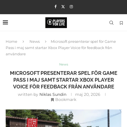
Home
News
Microsoft presenterar spel för Game
Pass i maj samt startar Xbox Player Voice för feedback från
användare
News
MICROSOFT PRESENTERAR SPEL FÖR GAME
PASS I MAJ SAMT STARTAR XBOX PLAYER
VOICE FÖR FEEDBACK FRÅN ANVÄNDARE
written by
Niklas Sundin
maj 20, 2026
Bookmark