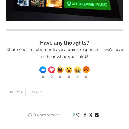
Have any thoughts?
Share your reaction or leave a quick response — we’d love
to hear what you think!
0
0
0
0
0
0
ACTION
MIXED
0 comments
0