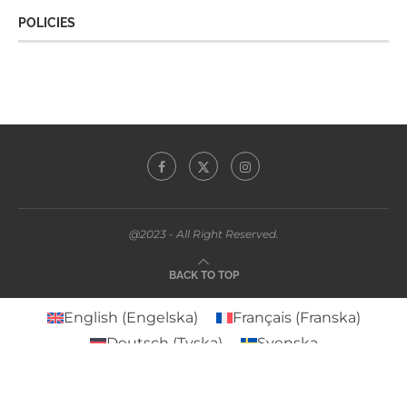
POLICIES
@2023 - All Right Reserved.
BACK TO TOP
English
(
Engelska
)
Français
(
Franska
)
Deutsch
(
Tyska
)
Svenska
Español
(
Spanska
)