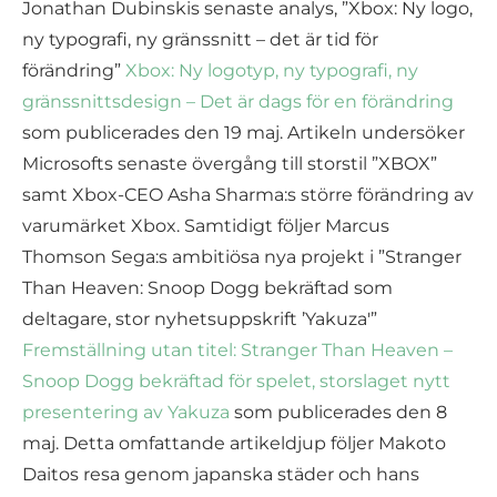
Jonathan Dubinskis senaste analys, ”Xbox: Ny logo,
ny typografi, ny gränssnitt – det är tid för
förändring”
Xbox: Ny logotyp, ny typografi, ny
gränssnittsdesign – Det är dags för en förändring
som publicerades den 19 maj. Artikeln undersöker
Microsofts senaste övergång till storstil ”XBOX”
samt Xbox-CEO Asha Sharma:s större förändring av
varumärket Xbox. Samtidigt följer Marcus
Thomson Sega:s ambitiösa nya projekt i ”Stranger
Than Heaven: Snoop Dogg bekräftad som
deltagare, stor nyhetsuppskrift ’Yakuza'”
Fremställning utan titel: Stranger Than Heaven –
Snoop Dogg bekräftad för spelet, storslaget nytt
presentering av Yakuza
som publicerades den 8
maj. Detta omfattande artikeldjup följer Makoto
Daitos resa genom japanska städer och hans