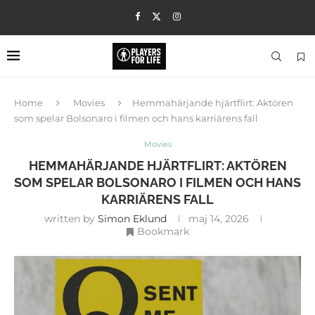
Home
Movies
Hemmahärjande hjärtflirt: Aktören
som spelar Bolsonaro i filmen och hans karriärens fall
Movies
HEMMAHÄRJANDE HJÄRTFLIRT: AKTÖREN
SOM SPELAR BOLSONARO I FILMEN OCH HANS
KARRIÄRENS FALL
written by
Simon Eklund
maj 14, 2026
Bookmark