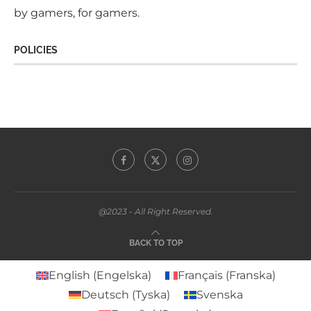
by gamers, for gamers.
POLICIES
@2023 - All Right Reserved.
BACK TO TOP
English
(
Engelska
)
Français
(
Franska
)
Deutsch
(
Tyska
)
Svenska