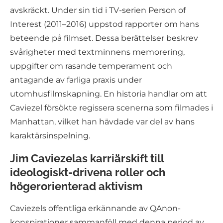
avskräckt. Under sin tid i TV-serien Person of
Interest (2011–2016) uppstod rapporter om hans
beteende på filmset. Dessa berättelser beskrev
svårigheter med textminnens memorering,
uppgifter om rasande temperament och
antagande av farliga praxis under
utomhusfilmskapning. En historia handlar om att
Caviezel försökte regissera scenerna som filmades i
Manhattan, vilket han hävdade var del av hans
karaktärsinspelning.
Jim Caviezelas karriärskift till
ideologiskt-drivena roller och
högerorienterad aktivism
Caviezels offentliga erkännande av QAnon-
konspirationer sammanföll med denna period av