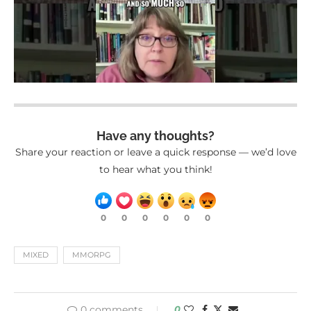
Have any thoughts?
Share your reaction or leave a quick response — we’d love
to hear what you think!
0
0
0
0
0
0
MIXED
MMORPG
0 comments
0