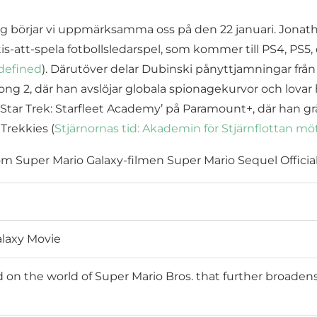
örjar vi uppmärksamma oss på den 22 januari. Jonathan 
is-att-spela fotbollsledarspel, som kommer till PS4, PS5
defined
). Därutöver delar Dubinski pånyttjamningar från 
ng 2, där han avslöjar globala spionagekurvor och lovar h
Star Trek: Starfleet Academy’ på Paramount+, där han gr
 Trekkies (
Stjärnornas tid: Akademin för Stjärnflottan m
alaxy Movie
on the world of Super Mario Bros. that further broadens 