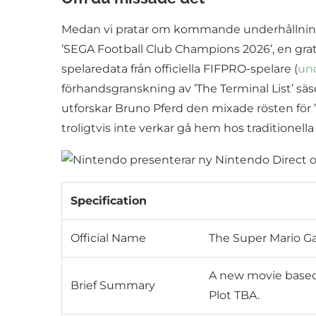
Medan vi pratar om kommande underhållning b
’SEGA Football Club Champions 2026’, en grat
spelaredata från officiella FIFPRO-spelare (
un
förhandsgranskning av ’The Terminal List’ säso
utforskar Bruno Pferd den mixade rösten för ’
troligtvis inte verkar gå hem hos traditionella
Specification
Official Name
The Super Mario G
A new movie based 
Brief Summary
Plot TBA.