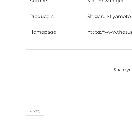
Authors
Matthew Fogel
Producers
Shigeru Miyamoto,
Homepage
https://www.thesu
Share yo
MIXED