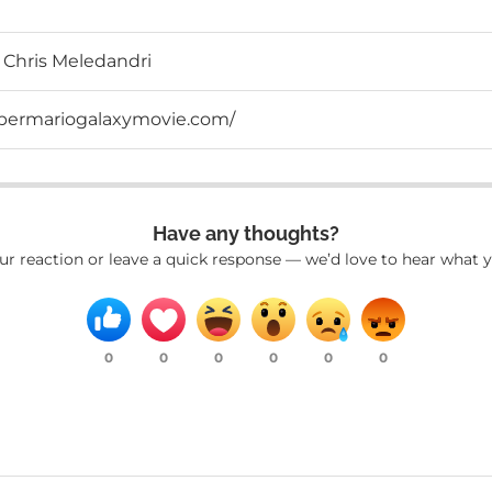
 Chris Meledandri
permariogalaxymovie.com/
Have any thoughts?
ur reaction or leave a quick response — we’d love to hear what y
0
0
0
0
0
0