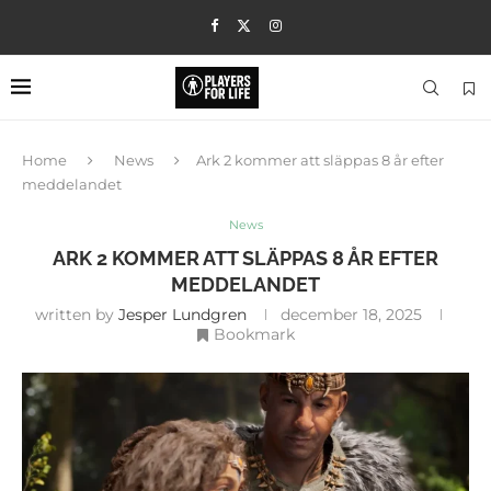
Home
News
Ark 2 kommer att släppas 8 år efter
meddelandet
News
ARK 2 KOMMER ATT SLÄPPAS 8 ÅR EFTER
MEDDELANDET
written by
Jesper Lundgren
december 18, 2025
Bookmark