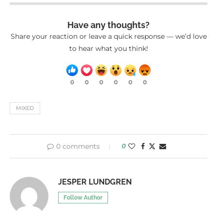
Have any thoughts?
Share your reaction or leave a quick response — we’d love
to hear what you think!
0
0
0
0
0
0
MIXED
0 comments
0
JESPER LUNDGREN
Follow Author