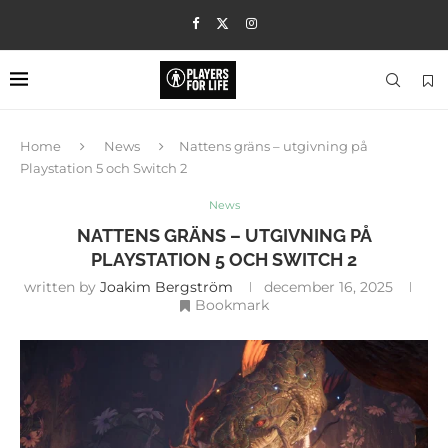
Home
News
Nattens gräns – utgivning på
Playstation 5 och Switch 2
News
NATTENS GRÄNS – UTGIVNING PÅ
PLAYSTATION 5 OCH SWITCH 2
written by
Joakim Bergström
december 16, 2025
Bookmark