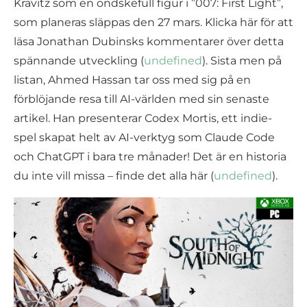
Kravitz som en ondskefull figur i ”007: First Light”,
som planeras släppas den 27 mars. Klicka här för att
läsa Jonathan Dubinsks kommentarer över detta
spännande utveckling (
undefined
). Sista men på
listan, Ahmed Hassan tar oss med sig på en
förblöjande resa till AI-världen med sin senaste
artikel. Han presenterar Codex Mortis, ett indie-
spel skapat helt av AI-verktyg som Claude Code
och ChatGPT i bara tre månader! Det är en historia
du inte vill missa – finde det alla här (
undefined
).