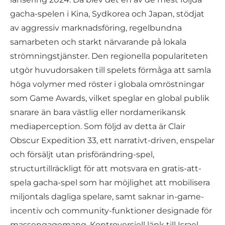
gacha-spelen i Kina, Sydkorea och Japan, stödjat
av aggressiv marknadsföring, regelbundna
samarbeten och starkt närvarande på lokala
strömningstjänster. Den regionella populariteten
utgör huvudorsaken till spelets förmåga att samla
höga volymer med röster i globala omröstningar
som Game Awards, vilket speglar en global publik
snarare än bara västlig eller nordamerikansk
mediaperception. Som följd av detta är Clair
Obscur Expedition 33, ett narrativt-driven, enspelar
och försäljt utan prisförändring-spel,
structurtillräckligt för att motsvara en gratis-att-
spela gacha-spel som har möjlighet att mobilisera
miljontals dagliga spelare, samt saknar in-game-
incentiv och community-funktioner designade för
massengagemang. Kontroversiell länk till Israel