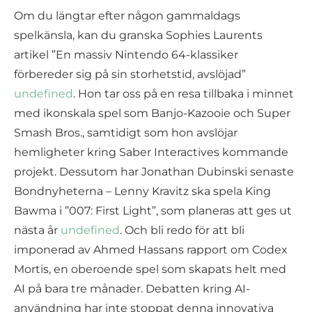
Om du längtar efter någon gammaldags
spelkänsla, kan du granska Sophies Laurents
artikel ”En massiv Nintendo 64-klassiker
förbereder sig på sin storhetstid, avslöjad”
undefined
. Hon tar oss på en resa tillbaka i minnet
med ikonskala spel som Banjo-Kazooie och Super
Smash Bros., samtidigt som hon avslöjar
hemligheter kring Saber Interactives kommande
projekt. Dessutom har Jonathan Dubinski senaste
Bondnyheterna – Lenny Kravitz ska spela King
Bawma i ”007: First Light”, som planeras att ges ut
nästa år
undefined
. Och bli redo för att bli
imponerad av Ahmed Hassans rapport om Codex
Mortis, en oberoende spel som skapats helt med
AI på bara tre månader. Debatten kring AI-
användning har inte stoppat denna innovativa