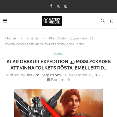
Home
Events
Klar Obskur Expedition 33
misslyckades att vinna folkets rösta, emellertid…
Events
KLAR OBSKUR EXPEDITION 33 MISSLYCKADES
ATT VINNA FOLKETS RÖSTA, EMELLERTID…
written by
Joakim Bergström
december 16, 2025
Bookmark