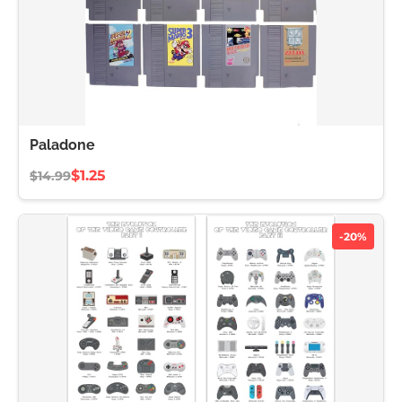
Paladone
$1.25
$14.99
-20%