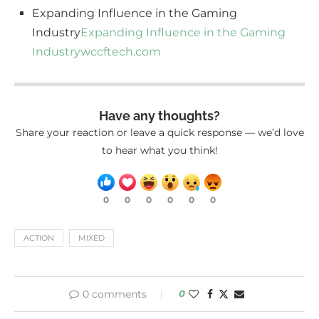
Expanding Influence in the Gaming
Industry
Expanding Influence in the Gaming
Industry
wccftech.com
Have any thoughts?
Share your reaction or leave a quick response — we’d love
to hear what you think!
0
0
0
0
0
0
ACTION
MIXED
0 comments
0