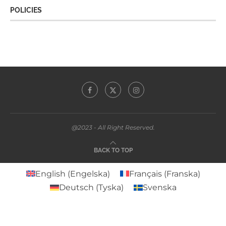
POLICIES
@2023 - All Right Reserved.
BACK TO TOP
English
(
Engelska
)
Français
(
Franska
)
Deutsch
(
Tyska
)
Svenska
Español
(
Spanska
)