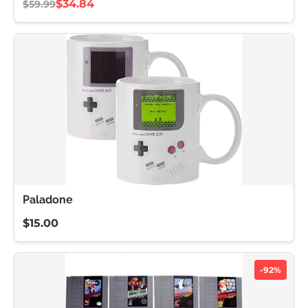
$34.84
$59.99
Paladone
$15.00
-92%