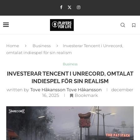
Home
Business
Investerar Tencent i Unrecord,
omtalat indiespel för sin realism
Business
INVESTERAR TENCENT I UNRECORD, OMTALAT
INDIESPEL FÖR SIN REALISM
written by
Tove Håkansson Tove Håkansson
december
16, 2025
Bookmark