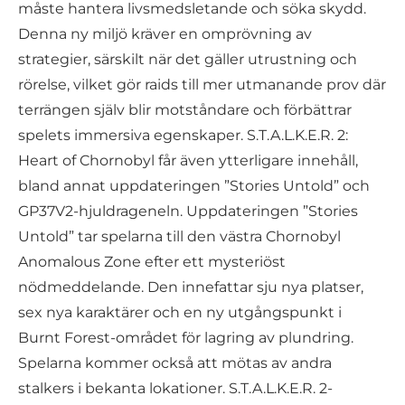
måste hantera livsmedsletande och söka skydd.
Denna ny miljö kräver en omprövning av
strategier, särskilt när det gäller utrustning och
rörelse, vilket gör raids till mer utmanande prov där
terrängen själv blir motståndare och förbättrar
spelets immersiva egenskaper. S.T.A.L.K.E.R. 2:
Heart of Chornobyl får även ytterligare innehåll,
bland annat uppdateringen ”Stories Untold” och
GP37V2-hjuldrageneln. Uppdateringen ”Stories
Untold” tar spelarna till den västra Chornobyl
Anomalous Zone efter ett mysteriöst
nödmeddelande. Den innefattar sju nya platser,
sex nya karaktärer och en ny utgångspunkt i
Burnt Forest-området för lagring av plundring.
Spelarna kommer också att mötas av andra
stalkers i bekanta lokationer. S.T.A.L.K.E.R. 2-