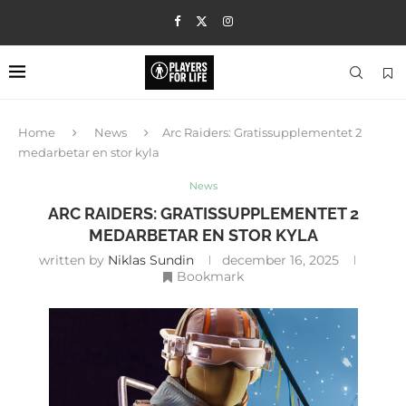
Home
News
Arc Raiders: Gratissupplementet 2
medarbetar en stor kyla
News
ARC RAIDERS: GRATISSUPPLEMENTET 2
MEDARBETAR EN STOR KYLA
written by
Niklas Sundin
december 16, 2025
Bookmark