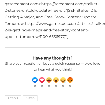
q=screenrant.com)::https://screenrant.com/stalker-
2-stories-untold-update-free-dlc/|SEP|Stalker 2 Is
Getting A Major, And Free, Story-Content Update
Tomorrow::https://www.gamespot.com/articles/stalker
2-is-getting-a-major-and-free-story-content-
update-tomorrow/1100-6536977/”]
Have any thoughts?
Share your reaction or leave a quick response — we’d love
to hear what you think!
0
0
0
0
0
0
ACTION
MIXED