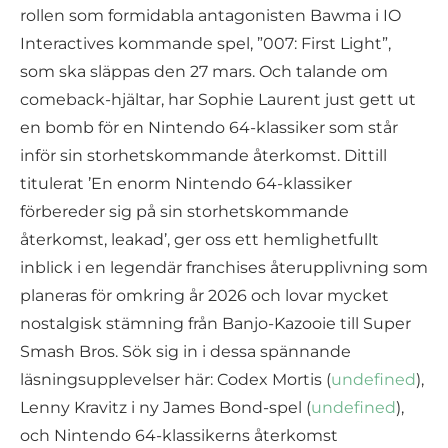
rollen som formidabla antagonisten Bawma i IO
Interactives kommande spel, ”007: First Light”,
som ska släppas den 27 mars. Och talande om
comeback-hjältar, har Sophie Laurent just gett ut
en bomb för en Nintendo 64-klassiker som står
inför sin storhetskommande återkomst. Dittill
titulerat ’En enorm Nintendo 64-klassiker
förbereder sig på sin storhetskommande
återkomst, leakad’, ger oss ett hemlighetfullt
inblick i en legendär franchises återupplivning som
planeras för omkring år 2026 och lovar mycket
nostalgisk stämning från Banjo-Kazooie till Super
Smash Bros. Sök sig in i dessa spännande
läsningsupplevelser här: Codex Mortis (
undefined
),
Lenny Kravitz i ny James Bond-spel (
undefined
),
och Nintendo 64-klassikerns återkomst