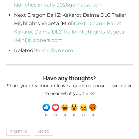
launches in early 2026
gematsu.com
Next Dragon Ball Z: Kakarot Daima DLC Trailer
Highlights Vegeta (Mini)
Next Dragon Ball Z:
Kakarot Daima DLC Trailer Highlights Vegeta
(Mini)
siliconera.com
Related
Related
ign.com
Have any thoughts?
Share your reaction or leave a quick response — we’d love
to hear what you think!
0
0
0
0
0
0
FIGHTING
MIXED