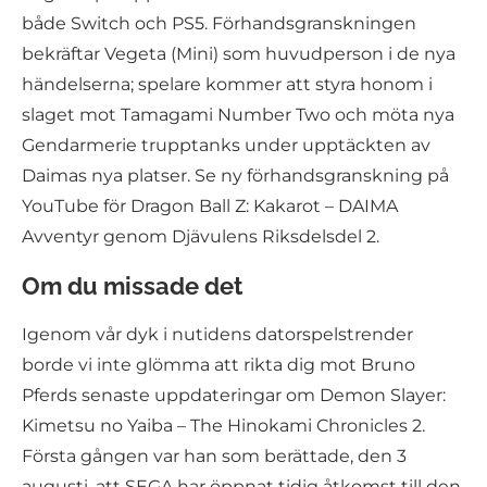
både Switch och PS5. Förhandsgranskningen
bekräftar Vegeta (Mini) som huvudperson i de nya
händelserna; spelare kommer att styra honom i
slaget mot Tamagami Number Two och möta nya
Gendarmerie trupptanks under upptäckten av
Daimas nya platser. Se ny förhandsgranskning på
YouTube för Dragon Ball Z: Kakarot – DAIMA
Avventyr genom Djävulens Riksdelsdel 2.
Om du missade det
Igenom vår dyk i nutidens datorspelstrender
borde vi inte glömma att rikta dig mot Bruno
Pferds senaste uppdateringar om Demon Slayer:
Kimetsu no Yaiba – The Hinokami Chronicles 2.
Första gången var han som berättade, den 3
augusti, att SEGA har öppnat tidig åtkomst till den