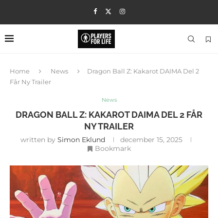
Home
News
Dragon Ball Z: Kakarot DAIMA Del 2
Får Ny Trailer
News
DRAGON BALL Z: KAKAROT DAIMA DEL 2 FÅR
NY TRAILER
written by
Simon Eklund
december 15, 2025
Bookmark