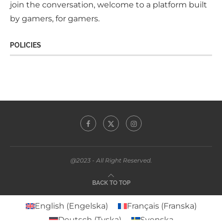
join the conversation, welcome to a platform built
by gamers, for gamers.
POLICIES
@2023 - All Right Reserved.
BACK TO TOP
English
(
Engelska
)
Français
(
Franska
)
Deutsch
(
Tyska
)
Svenska