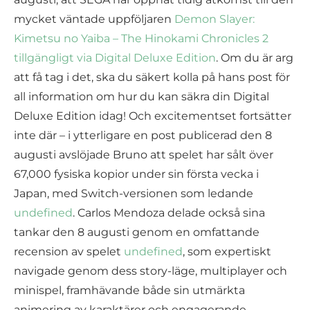
mycket väntade uppföljaren
Demon Slayer:
Kimetsu no Yaiba – The Hinokami Chronicles 2
tillgängligt via Digital Deluxe Edition
. Om du är arg
att få tag i det, ska du säkert kolla på hans post för
all information om hur du kan säkra din Digital
Deluxe Edition idag! Och excitementset fortsätter
inte där – i ytterligare en post publicerad den 8
augusti avslöjade Bruno att spelet har sålt över
67,000 fysiska kopior under sin första vecka i
Japan, med Switch-versionen som ledande
undefined
. Carlos Mendoza delade också sina
tankar den 8 augusti genom en omfattande
recension av spelet
undefined
, som expertiskt
navigade genom dess story-läge, multiplayer och
minispel, framhävande både sin utmärkta
animering av karaktärer och engagerande