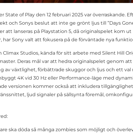
State of Play den 12 februari 2025 var överraskande. E
ekt och Sonys beslut att inte ge grönt ljus till ”Days Gone
r att lanseras på Playstation 5, då originalspelet kom u
, har Sony valt att fokusera på de förväntade nya funkti
 Climax Studios, kända för sitt arbete med Silent Hill Or
aster. Deras mål var att hedra originalspelet genom at
ng av växtlighet, förbättrade skuggor och ljus och ett val
 inbyggt 4K vid 30 Hz eller Performance-läge med dynami
ade versionen kommer också att inkludera tillgänglighe
 gränssnittet, ljud signaler på sällsynta föremål, omkonfi
red:
elare ska döda så många zombies som möjligt och överle