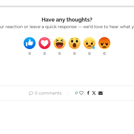
Have any thoughts?
ur reaction or leave a quick response — we’d love to hear what y
0
0
0
0
0
0
0 comments
0