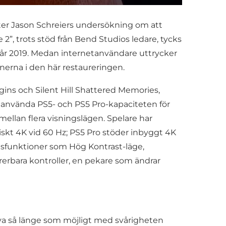
fter Jason Schreiers undersökning om att
 2”, trots stöd från Bend Studios ledare, tycks
t år 2019. Medan internetanvändare uttrycker
onerna i den här restaureringen.
igins och Silent Hill Shattered Memories,
t använda PS5- och PS5 Pro-kapaciteten för
 mellan flera visningslägen. Spelare har
skt 4K vid 60 Hz; PS5 Pro stöder inbyggt 4K
tsfunktioner som Hög Kontrast-läge,
gurerbara kontroller, en pekare som ändrar
va så länge som möjligt med svårigheten