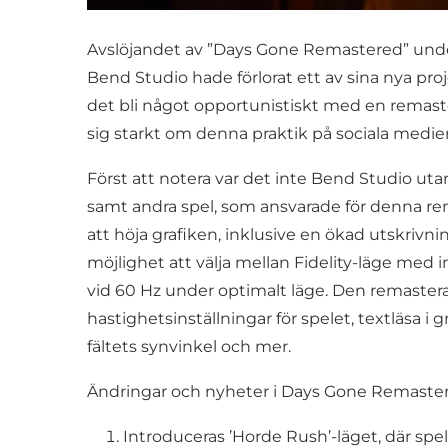
Avslöjandet av ”Days Gone Remastered” under 
Bend Studio hade förlorat ett av sina nya proj
det bli något opportunistiskt med en remaste
sig starkt om denna praktik på sociala medier
Först att notera var det inte Bend Studio utan
samt andra spel, som ansvarade för denna rem
att höja grafiken, inklusive en ökad utskrivni
möjlighet att välja mellan Fidelity-läge med
vid 60 Hz under optimalt läge. Den remaster
hastighetsinställningar för spelet, textläsa i
fältets synvinkel och mer.
Ändringar och nyheter i Days Gone Remaste
Introduceras ’Horde Rush’-läget, där sp