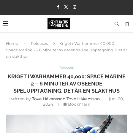
Home
Releases
Kriget i Warhammer 40,000:
Space Marine 2 – 6 Minuter av oseende spelupptagning, Det är
en slakthus
Releases
KRIGET I WARHAMMER 40,000: SPACE MARINE
2 – 6 MINUTER AV OSEENDE
SPELUPPTAGNING, DET ÄR EN SLAKTHUS
written by
Tove Håkansson Tove Håkansson
juni 20,
2024
Bookmark