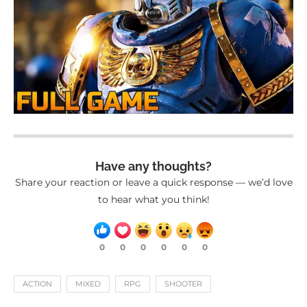
Have any thoughts?
Share your reaction or leave a quick response — we’d love
to hear what you think!
0
0
0
0
0
0
ACTION
MIXED
RPG
SHOOTER