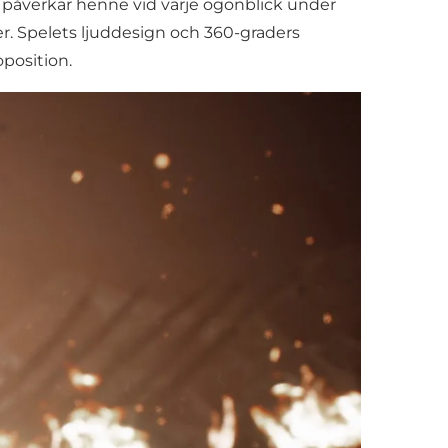
 påverkar henne vid varje ögonblick under
. Spelets ljuddesign och 360-graders
oposition.