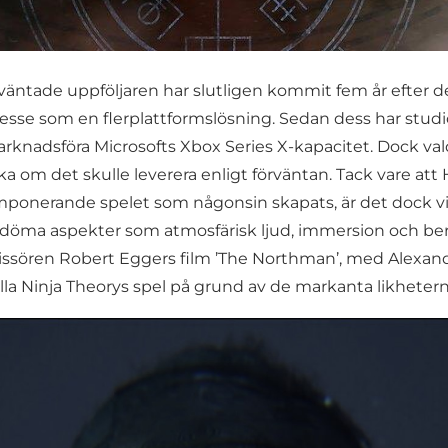
rväntade uppföljaren har slutligen kommit fem år efter 
esse som en flerplattformslösning. Sedan dess har stud
marknadsföra Microsofts Xbox Series X-kapacitet. Dock va
ka om det skulle leverera enligt förväntan. Tack vare att H
imponerande spelet som någonsin skapats, är det dock vi
döma aspekter som atmosfärisk ljud, immersion och ber
ssören Robert Eggers film ’The Northman’, med Alexand
gilla Ninja Theorys spel på grund av de markanta likheter