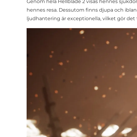
Genom hela Hellblade 2 visas hennes sjukdom
hennes resa. Dessutom finns djupa och ibla
ljudhantering är exceptionella, vilket gör det