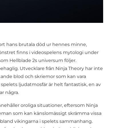
a bort hans brutala död ur hennes minne,
nstret finns i videospelens mytologi under
som Hellblade 2s universum följer.
ehaglig. Utvecklare från Ninja Theory har inte
lytande blod och skriemor som kan vara
spelets ljudatmosfär är helt fantastisk, en av
ar några.
nehåller oroliga situationer, eftersom Ninja
ra teman som kan känslomässigt skrämma vissa
ka bland vikingarna i spelets sammanhang.