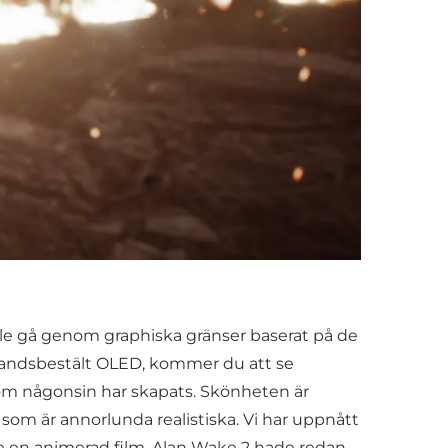
kulle gå genom graphiska gränser baserat på de
örhandsbestält OLED, kommer du att se
som någonsin har skapats. Skönheten är
k som är annorlunda realistiska. Vi har uppnått
 se en animerad film. Alan Wake 2 hade redan