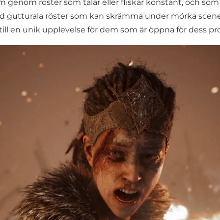
 genom röster som talar eller fliskar konstant, och som
nd gutturala röster som kan skrämma under mörka scener
 till en unik upplevelse för dem som är öppna för dess pr