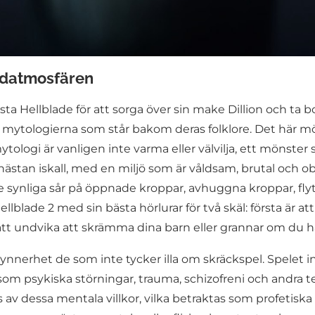
judatmosfären
örsta Hellblade för att sorga över sin make Dillion och t
mytologierna som står bakom deras folklore. Det här mö
tologi är vanligen inte varma eller välvilja, ett mönster 
nästan iskall, med en miljö som är våldsam, brutal och ob
sive synliga sår på öppnade kroppar, avhuggna kroppar, f
blade 2 med sin bästa hörlurar för två skäl: första är att 
 att undvika att skrämma dina barn eller grannar om du h
synnerhet de som inte tycker illa om skräckspel. Spelet in
n som psykiska störningar, trauma, schizofreni och and
 av dessa mentala villkor, vilka betraktas som profetis