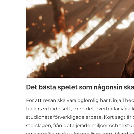
Det bästa spelet som någonsin sk
För att resan ska vara oglömlig har Ninja The
trailers vi hade sett, men det överträffar vå
studionets förverkligade arbete. Kort sagt ä
storslagen, från detaljerade miljöer och textu
en oanmäld nivå av fotorealism som ibland gör