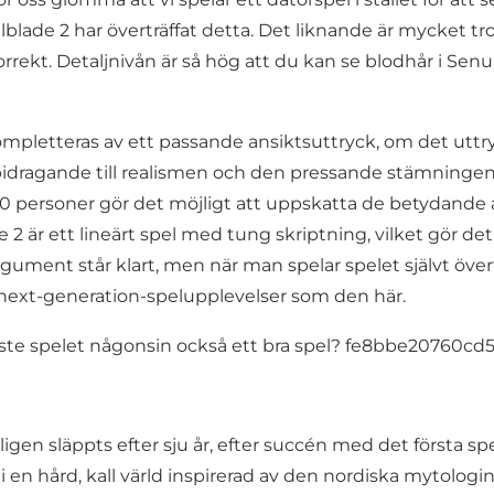
lade 2 har överträffat detta. Det liknande är mycket troge
ekt. Detaljnivån är så hög att du kan se blodhår i Senua’
ompletteras av ett passande ansiktsuttryck, om det uttryc
 bidragande till realismen och den pressande stämningen 
100 personer gör det möjligt att uppskatta de betydande
2 är ett lineärt spel med tung skriptning, vilket gör det
gument står klart, men när man spelar spelet självt över
 next-generation-spelupplevelser som den här.
lutligen släppts efter sju år, efter succén med det första
 en hård, kall värld inspirerad av den nordiska mytologin,