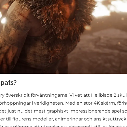
apats?
ory överskridit förväntningarna. Vi vet att Hellblade 2 s
ra förhoppningar i verkligheten. Med en stor 4K skärm, f
r det just nu det mest graphiskt impressionerande spel 
rer till figurens modeller, animeringar och ansiktsuttryc
 oss glömma att vi spelar ett datorspel i stället för att