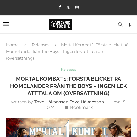
Home
Releases
Mortal Kombat 1: Första blicket på
Homelander från The Boys – Ingen lek att tala om
(översättning)
Releases
MORTAL KOMBAT 1: FÖRSTA BLICKET PÅ
HOMELANDER FRÅN THE BOYS – INGEN LEK
ATT TALA OM (ÖVERSÄTTNING)
written by
Tove Håkansson Tove Håkansson
maj 5,
2024
Bookmark