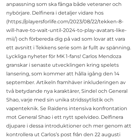
anpassning som ska fånga både veteraner och
nybörjare. Delfinera i detaljer vidare hos
(https://playersforlife.com/2023/08/22/tekken-8-
will-have-to-wait-until-2024-to-play-avatars-like-
mii/) och förbereda dig på vad som lovar att vara
ett avsnitt i Tekkens serie som är fullt av spänning.
Lyckliga nyheter för MK 1-fans! Carlos Mendoza
granskar i senaste utvecklingen kring spelets
lansering, som kommer att hålla igång den 14
september. Artikeln framhäver inkluderingen av
två betydande nya karaktärer, Sindel och General
Shao, varje med sin unika stridssytlistik och
vapenteknik. Se Raidens intensiva konfrontation
mot General Shao i ett nytt spelvideo. Delfinera
djupare i dessa introduktioner och mer genom att
kontrollera ut Carlos’s post från den 22 augusti