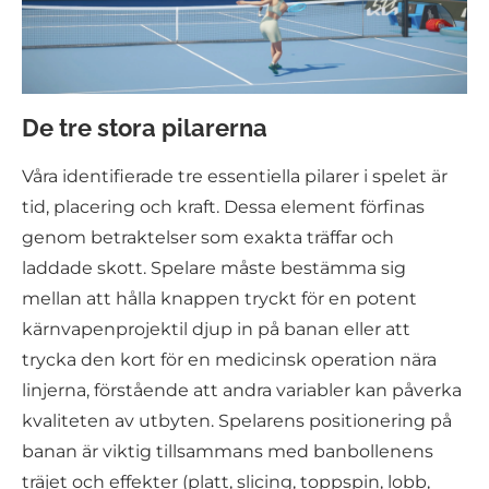
De tre stora pilarerna
Våra identifierade tre essentiella pilarer i spelet är
tid, placering och kraft. Dessa element förfinas
genom betraktelser som exakta träffar och
laddade skott. Spelare måste bestämma sig
mellan att hålla knappen tryckt för en potent
kärnvapenprojektil djup in på banan eller att
trycka den kort för en medicinsk operation nära
linjerna, förstående att andra variabler kan påverka
kvaliteten av utbyten. Spelarens positionering på
banan är viktig tillsammans med banbollenens
träjet och effekter (platt, slicing, toppspin, lobb,