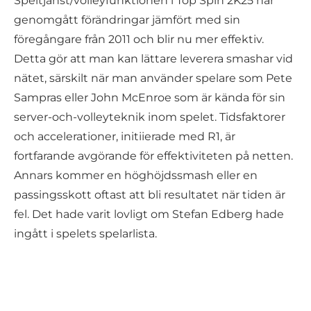
Speltjänst/volleyfunktionen i Top Spin 2K25 har
genomgått förändringar jämfört med sin
föregångare från 2011 och blir nu mer effektiv.
Detta gör att man kan lättare leverera smashar vid
nätet, särskilt när man använder spelare som Pete
Sampras eller John McEnroe som är kända för sin
server-och-volleyteknik inom spelet. Tidsfaktorer
och accelerationer, initiierade med R1, är
fortfarande avgörande för effektiviteten på netten.
Annars kommer en höghöjdssmash eller en
passingsskott oftast att bli resultatet när tiden är
fel. Det hade varit lovligt om Stefan Edberg hade
ingått i spelets spelarlista.