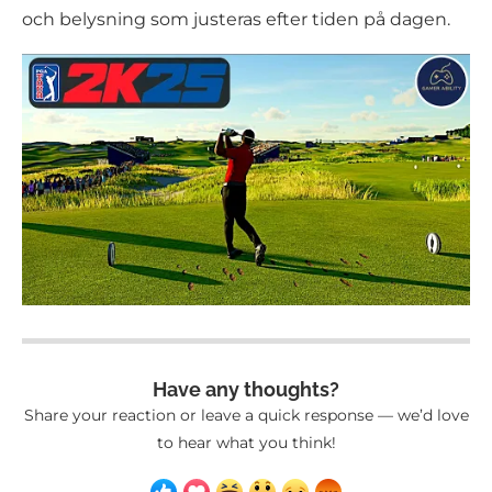
och belysning som justeras efter tiden på dagen.
Have any thoughts?
Share your reaction or leave a quick response — we’d love
to hear what you think!