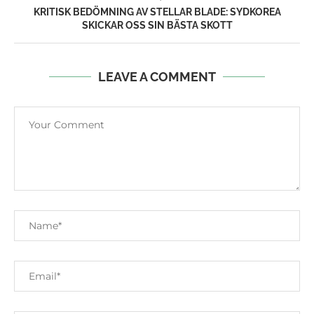
KRITISK BEDÖMNING AV STELLAR BLADE: SYDKOREA
SKICKAR OSS SIN BÄSTA SKOTT
LEAVE A COMMENT