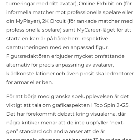
turneringar med ditt avatar), Online Exhibition (för
informella matcher mot professionella spelare eller
din MyPlayer), 2K Circuit (för rankade matcher med
professionella spelare) samt MyCareer-läget för att
starta en karriär på både herr- respektive
damturneringen med en anpassad figur.
Figursredaktören erbjuder mycket omfattande
alternativ för precis anpassning av avatarer,
klädkonstellationer och även prositiska ledmotorer
för armar eller ben.
För att börja med granska spelupplevelsen är det
viktigt att tala om grafikaspekten i Top Spin 2K25.
Det har förekommit debatt kring visualerna, där
några kritiker menar att de inte uppfyller ”next-
gen” standard och andra anser att de är