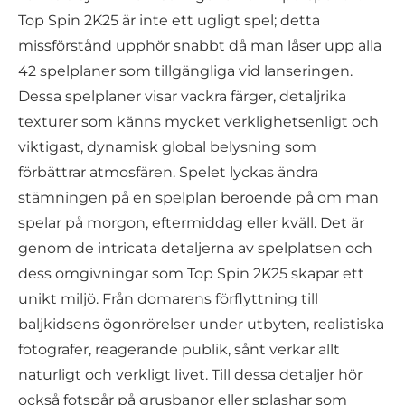
Top Spin 2K25 är inte ett ugligt spel; detta
missförstånd upphör snabbt då man låser upp alla
42 spelplaner som tillgängliga vid lanseringen.
Dessa spelplaner visar vackra färger, detaljrika
texturer som känns mycket verklighetsenligt och
viktigast, dynamisk global belysning som
förbättrar atmosfären. Spelet lyckas ändra
stämningen på en spelplan beroende på om man
spelar på morgon, eftermiddag eller kväll. Det är
genom de intricata detaljerna av spelplatsen och
dess omgivningar som Top Spin 2K25 skapar ett
unikt miljö. Från domarens förflyttning till
baljkidsens ögonrörelser under utbyten, realistiska
fotografer, reagerande publik, sånt verkar allt
naturligt och verkligt livet. Till dessa detaljer hör
också fotspår på grusbanor eller splashar som