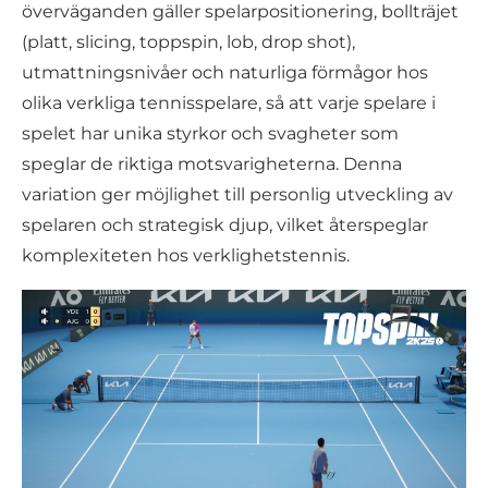
överväganden gäller spelarpositionering, bollträjet
(platt, slicing, toppspin, lob, drop shot),
utmattningsnivåer och naturliga förmågor hos
olika verkliga tennisspelare, så att varje spelare i
spelet har unika styrkor och svagheter som
speglar de riktiga motsvarigheterna. Denna
variation ger möjlighet till personlig utveckling av
spelaren och strategisk djup, vilket återspeglar
komplexiteten hos verklighetstennis.