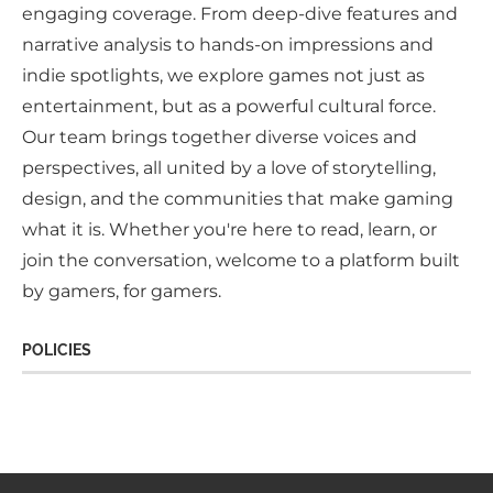
engaging coverage. From deep-dive features and
narrative analysis to hands-on impressions and
indie spotlights, we explore games not just as
entertainment, but as a powerful cultural force.
Our team brings together diverse voices and
perspectives, all united by a love of storytelling,
design, and the communities that make gaming
what it is. Whether you're here to read, learn, or
join the conversation, welcome to a platform built
by gamers, for gamers.
POLICIES