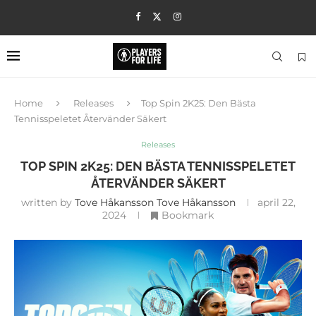
Home
Releases
Top Spin 2K25: Den Bästa
Tennisspeletet Återvänder Säkert
Releases
TOP SPIN 2K25: DEN BÄSTA TENNISSPELETET
ÅTERVÄNDER SÄKERT
written by
Tove Håkansson Tove Håkansson
april 22,
2024
Bookmark