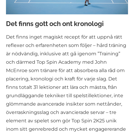
Det finns gott och ont kronologi
Det finns inget magiskt recept för att uppnå rätt
reflexer och erfarenheten som följer – hård träning
är nödvändig, inklusive att gå igenom ”Training”
och därmed Top Spin Academy med John
McEnroe som tränare för att absorbera alla råd om
placering, kronologi och kraft för varje slag. Det
finns totalt 31 lektioner att lära och mästra, från
grundläggande tekniker till spelstillektioner, inte
glömmande avancerade insikter som nettånder,
överraskningsslag och avancierade servar – tre
element av spelet som gör Top Spin 2K25 unik
inom sitt genrebredd och mycket engagererande