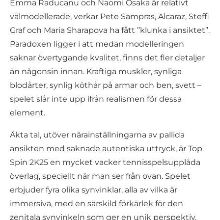
Emma Raducanu och Naomi Osaka är relativt
välmodellerade, verkar Pete Sampras, Alcaraz, Steffi
Graf och Maria Sharapova ha fått ”klunka i ansiktet”.
Paradoxen ligger i att medan modelleringen
saknar övertygande kvalitet, finns det fler detaljer
än någonsin innan. Kraftiga muskler, synliga
blodårter, synlig köthår på armar och ben, svett –
spelet slår inte upp ifrån realismen för dessa
element.
Äkta tal, utöver närainställningarna av pallida
ansikten med saknade autentiska uttryck, är Top
Spin 2K25 en mycket vacker tennisspelsupplåda
överlag, speciellt när man ser från ovan. Spelet
erbjuder fyra olika synvinklar, alla av vilka är
immersiva, med en särskild förkärlek för den
zenitala synvinkeln som ger en unik perspektiv.