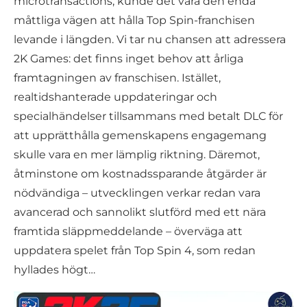
microtransactions, kunde det vara den enda
måttliga vägen att hålla Top Spin-franchisen
levande i längden. Vi tar nu chansen att adressera
2K Games: det finns inget behov att årliga
framtagningen av franschisen. Istället,
realtidshanterade uppdateringar och
specialhändelser tillsammans med betalt DLC för
att upprätthålla gemenskapens engagemang
skulle vara en mer lämplig riktning. Däremot,
åtminstone om kostnadssparande åtgärder är
nödvändiga – utvecklingen verkar redan vara
avancerad och sannolikt slutförd med ett nära
framtida släppmeddelande – överväga att
uppdatera spelet från Top Spin 4, som redan
hyllades högt…