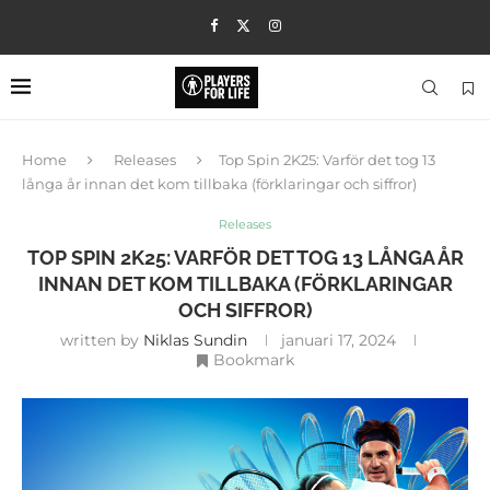
Home
Releases
Top Spin 2K25: Varför det tog 13
långa år innan det kom tillbaka (förklaringar och siffror)
Releases
TOP SPIN 2K25: VARFÖR DET TOG 13 LÅNGA ÅR
INNAN DET KOM TILLBAKA (FÖRKLARINGAR
OCH SIFFROR)
written by
Niklas Sundin
januari 17, 2024
Bookmark