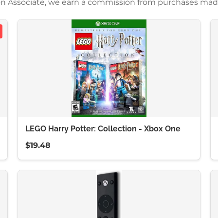
azon Associate, we earn a commission from purchases mad
LEGO Harry Potter: Collection - Xbox One
$19.48