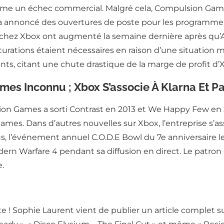
mme un échec commercial. Malgré cela, Compulsion Games
in a annoncé des ouvertures de poste pour les programme
s chez Xbox ont augmenté la semaine dernière après qu’
tions étaient nécessaires en raison d’une situation mals
ts, citant une chute drastique de la marge de profit d’
es Inconnu ; Xbox S’associe À Klarna Et P
ion Games a sorti Contrast en 2013 et We Happy Few en 20
s. Dans d’autres nouvelles sur Xbox, l’entreprise s’asso
, l’événement annuel C.O.D.E Bowl du 7e anniversaire le 2
odern Warfare 4 pendant sa diffusion en direct. Le patr
.
e ! Sophie Laurent vient de publier un article complet s