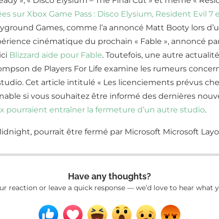
y », « Disco Elysium – The Final Cut » et même « Residen
ées sur Xbox Game Pass : Disco Elysium, Resident Evil 7 e
yground Games, comme l’a annoncé Matt Booty lors d’un
xpérience cinématique du prochain « Fable », annoncé pa
ici
Blizzard aide pour Fable
. Toutefois, une autre actualit
Thompson de Players For Life examine les rumeurs conce
studio. Cet article intitulé « Les licenciements prévus c
rnable si vous souhaitez être informé des dernières nou
 pourraient entraîner la fermeture d’un autre studio
.
Have any thoughts?
ur reaction or leave a quick response — we’d love to hear what y