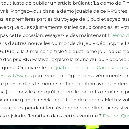
tout juste de publier un article brûlant : ‘La démo de F
8 avril). Plongez-vous dans la démo jouable de ce RPG trè
ez les premières parties du voyage de Cloud et soyez r
vec quelques ajustements sur les deux consoles, et votre
pas cette occasion, essayez-le dès maintenant !
Démo de
ns d’autres nouvelles du monde du jeu vidéo, Sophie Laur
. Publié le 3 mai, son article ‘Le quatrième jour de Ga
e des prix BIG Festival’ explore la scène du jeu vidéo vib
rqués. Découvrez-le ici
Quatrième jour de Gamescom Lat
Festival Awards
pour vous imprégner des événements exci
se plonge dans le monde de l’anticipation avec son dernie
mai). Joignez-le alors qu’il déterre les secrets derrière l
ur une grande révélation à la fin de ce mois. Mettez votr
 les cœurs pendant leur événement en direct. Alors si vo
pas rejoindre Jonathan dans cette aventure ?
Dragon Ques