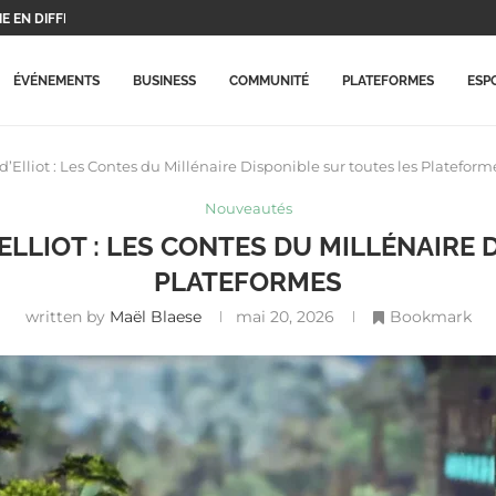
UX PROTAGONISTES ET...
..
X PLAYSTATION...
ERA CE...
 BEAUCOUP PLUS CHÈRES...
RME MISE À...
ARRIVE ENFIN SUR LA...
ECORD HISTORIQUE ET...
ÉVÉNEMENTS
BUSINESS
COMMUNITÉ
PLATEFORMES
ESP
Elliot : Les Contes du Millénaire Disponible sur toutes les Plateform
Nouveautés
ELLIOT : LES CONTES DU MILLÉNAIRE 
PLATEFORMES
written by
Maël Blaese
mai 20, 2026
Bookmark