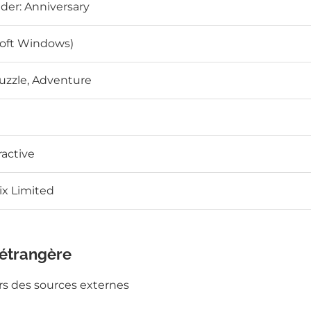
der: Anniversary
soft Windows)
uzzle, Adventure
ractive
ix Limited
 étrangère
ers des sources externes