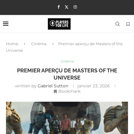
Home
Cinéma
Premier aperçu de Masters of the
Universe
Cinéma
PREMIER APERÇU DE MASTERS OF THE
UNIVERSE
written by
Gabriel Sutton
janvier 23, 2026
Bookmark