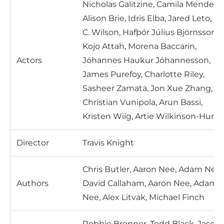
Nicholas Galitzine, Camila Mendes,
Alison Brie, Idris Elba, Jared Leto, 
C. Wilson, Hafþór Júlíus Björnsson,
Kojo Attah, Morena Baccarin,
Actors
Jóhannes Haukur Jóhannesson,
James Purefoy, Charlotte Riley,
Sasheer Zamata, Jon Xue Zhang,
Christian Vunipola, Arun Bassi,
Kristen Wiig, Artie Wilkinson-Hunt
Director
Travis Knight
Chris Butler, Aaron Nee, Adam Nee,
Authors
David Callaham, Aaron Nee, Adam
Nee, Alex Litvak, Michael Finch
Robbie Brenner, Todd Black, Jason