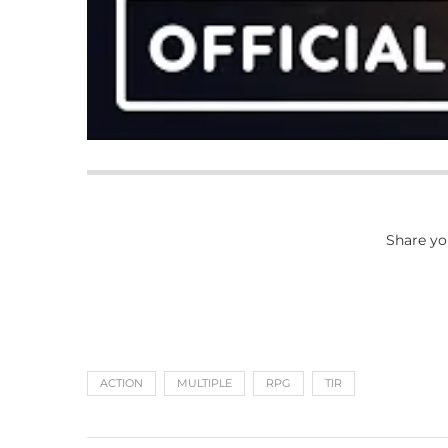
Share yo
ACTION
MULTIPLE
RPG
TIR