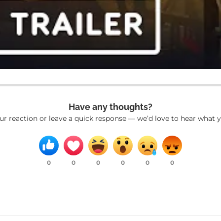
Have any thoughts?
ur reaction or leave a quick response — we’d love to hear what y
0
0
0
0
0
0