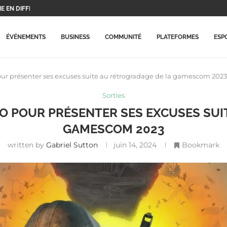
UX PROTAGONISTES ET...
..
X PLAYSTATION...
ERA CE...
 BEAUCOUP PLUS CHÈRES...
RME MISE À...
ARRIVE ENFIN SUR LA...
ECORD HISTORIQUE ET...
ÉVÉNEMENTS
BUSINESS
COMMUNITÉ
PLATEFORMES
ESP
our présenter ses excuses suite au rétrogradage de la gamescom 2023
Sorties
ÉO POUR PRÉSENTER SES EXCUSES SU
GAMESCOM 2023
written by
Gabriel Sutton
juin 14, 2024
Bookmark