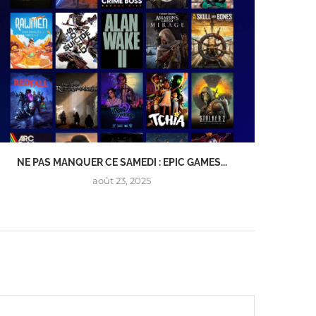
NE PAS MANQUER CE SAMEDI : EPIC GAMES...
NE MAN
août 23, 2025