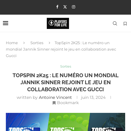
Home
Sorties
TopSpin 2K25 : Le numéro un
mondial Jannik Sinner rejoint le jeu en collaboration avec
Gucci
Sorties
TOPSPIN 2K25 : LE NUMÉRO UN MONDIAL
JANNIK SINNER REJOINT LE JEU EN
COLLABORATION AVEC GUCCI
written by
Antoine Vincent
juin 13, 2024
Bookmark