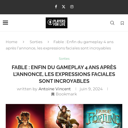
Home
Sorties
Fable : Enfin du gameplay 4 ans
après l’annonce, les expressions faciales sont incroyables
Sorties
FABLE : ENFIN DU GAMEPLAY 4 ANS APRÈS
L’ANNONCE, LES EXPRESSIONS FACIALES
SONT INCROYABLES
written by
Antoine Vincent
juin 9, 2024
Bookmark