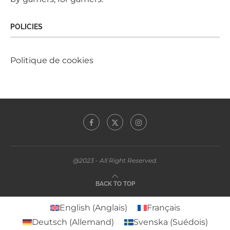
POLICIES
Politique de cookies
@2023 - All Right Reserved.
BACK TO TOP
English
(
Anglais
)
Français
Deutsch
(
Allemand
)
Svenska
(
Suédois
)