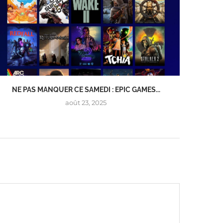
NE PAS MANQUER CE SAMEDI : EPIC GAMES...
NE MAN
août 23, 2025