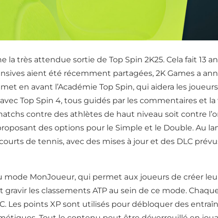
rès attendue sortie de Top Spin 2K25. Cela fait 13 ans qu
tensives aient été récemment partagées, 2K Games a anno
met en avant l’Académie Top Spin, qui aidera les joueurs à
avec Top Spin 4, tous guidés par les commentaires et l
atchs contre des athlètes de haut niveau soit contre l’o
 proposant des options pour le Simple et le Double. Au l
courts de tennis, avec des mises à jour et des DLC prévu
ode MonJoueur, qui permet aux joueurs de créer leur p
nt gravir les classements ATP au sein de ce mode. Chaqu
C. Les points XP sont utilisés pour débloquer des entraî
smétiques. Tout le contenu peut être déverrouillé en jo