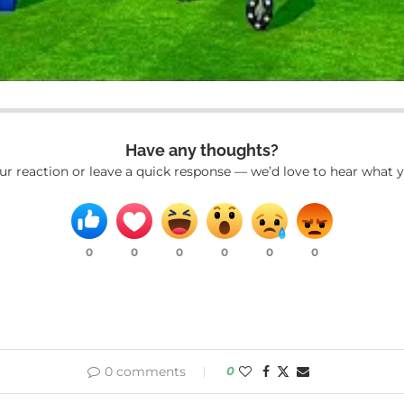
Have any thoughts?
ur reaction or leave a quick response — we’d love to hear what y
0
0
0
0
0
0
0 comments
0