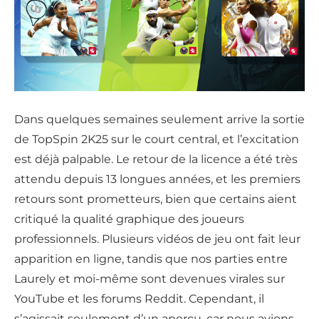
Dans quelques semaines seulement arrive la sortie
de TopSpin 2K25 sur le court central, et l’excitation
est déjà palpable. Le retour de la licence a été très
attendu depuis 13 longues années, et les premiers
retours sont prometteurs, bien que certains aient
critiqué la qualité graphique des joueurs
professionnels. Plusieurs vidéos de jeu ont fait leur
apparition en ligne, tandis que nos parties entre
Laurely et moi-même sont devenues virales sur
YouTube et les forums Reddit. Cependant, il
s’agissait seulement d’un aperçu, car nous avions