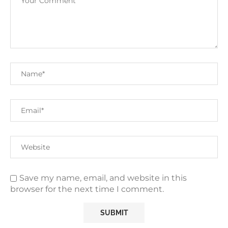
Save my name, email, and website in this
browser for the next time I comment.