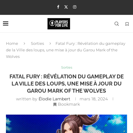
Home
Sorties
Fatal Fury : Révélation du gameplay
de la Ville des loups, une mise à jour du Garou Mark of the
Wolves
Sorties
FATAL FURY : RÉVÉLATION DU GAMEPLAY DE
LA VILLE DES LOUPS, UNE MISE À JOUR DU
GAROU MARK OF THE WOLVES
written by
Élodie Lambert
mars 18, 2024
Bookmark