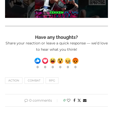
Have any thoughts?
Share your reaction or leave a quick response — we’d love
to hear what you think!
0
0
0
0
0
0
ACTION
COMBAT
RPG
0 comments
0