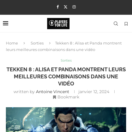
Home
Sorties
Tekken 8 : Alisa et Panda montrent
leurs meilleures combinaisons dans une vidéo
Sorties
TEKKEN 8 : ALISA ET PANDA MONTRENT LEURS
MEILLEURES COMBINAISONS DANS UNE
VIDÉO
written by
Antoine Vincent
janvier 12, 2024
Bookmark