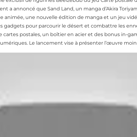
 exclusif de figurines Beelzebub du jeu Carte postale
 annoncé que Sand Land, un manga d’Akira Toriyama (Dr
ie animée, une nouvelle édition de manga et un jeu vid
s gadgets pour parcourir le désert et combattre les enne
de cartes postales, un boîtier en acier et des bonus in-
 numériques. Le lancement vise à présenter l’œuvre moin