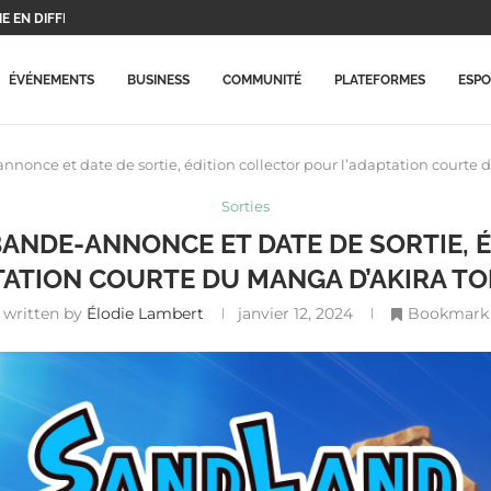
UX PROTAGONISTES ET...
..
X PLAYSTATION...
ERA CE...
 BEAUCOUP PLUS CHÈRES...
RME MISE À...
ARRIVE ENFIN SUR LA...
ECORD HISTORIQUE ET...
ÉVÉNEMENTS
BUSINESS
COMMUNITÉ
PLATEFORMES
ESP
nonce et date de sortie, édition collector pour l’adaptation courte
Sorties
BANDE-ANNONCE ET DATE DE SORTIE, 
TATION COURTE DU MANGA D’AKIRA T
written by
Élodie Lambert
janvier 12, 2024
Bookmark