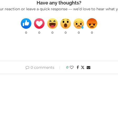
Have any thoughts?
ur reaction or leave a quick response — we’d love to hear what y
0
0
0
0
0
0
0 comments
0