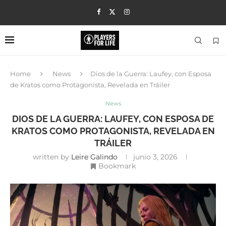
Home
News
Dios de la Guerra: Laufey, con Esposa
de Kratos como Protagonista, Revelada en Tráiler
News
DIOS DE LA GUERRA: LAUFEY, CON ESPOSA DE
KRATOS COMO PROTAGONISTA, REVELADA EN
TRÁILER
written by
Leire Galindo
junio 3, 2026
Bookmark