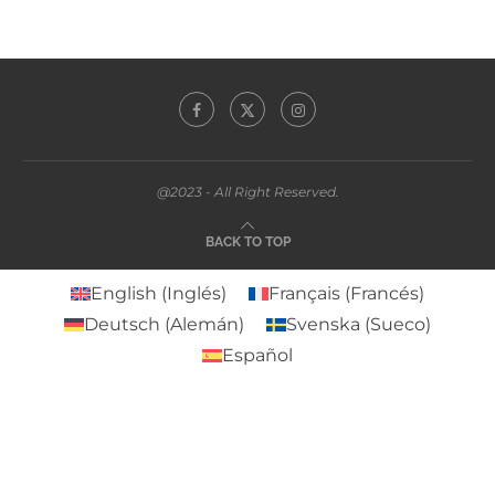
@2023 - All Right Reserved.
BACK TO TOP
English
(
Inglés
)
Français
(
Francés
)
Deutsch
(
Alemán
)
Svenska
(
Sueco
)
Español