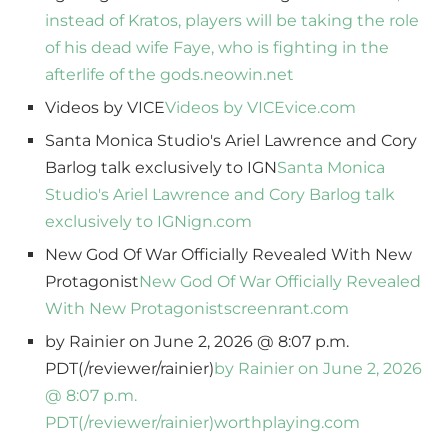
instead of Kratos, players will be taking the role
of his dead wife Faye, who is fighting in the
afterlife of the gods.
neowin.net
Videos by VICE
Videos by VICE
vice.com
Santa Monica Studio's Ariel Lawrence and Cory
Barlog talk exclusively to IGN
Santa Monica
Studio's Ariel Lawrence and Cory Barlog talk
exclusively to IGN
ign.com
New God Of War Officially Revealed With New
Protagonist
New God Of War Officially Revealed
With New Protagonist
screenrant.com
by Rainier on June 2, 2026 @ 8:07 p.m.
PDT(/reviewer/rainier)
by Rainier on June 2, 2026
@ 8:07 p.m.
PDT(/reviewer/rainier)
worthplaying.com