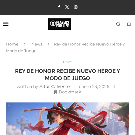
Home
News
Rey de Honor Recibe Nuevo Héroe y
Modo de Juego
News
REY DE HONOR RECIBE NUEVO HÉROE Y
MODO DE JUEGO
written by
Aitor Calvente
enero 23, 2026
Bookmark