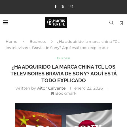
Home
Business
¿Ha adquirido la marca china TCL
los televisores Bravia de Sony? Aquí está todo explicado
Business
¿HA ADQUIRIDO LA MARCA CHINA TCL LOS
TELEVISORES BRAVIA DE SONY? AQUÍ ESTÁ
TODO EXPLICADO
written by
Aitor Calvente
enero 22, 2026
Bookmark