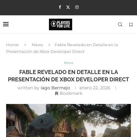
Home
News
Fable Revelado en Detalle en la
Presentación de Xbox Developer Direct
News
FABLE REVELADO EN DETALLE EN LA
PRESENTACIÓN DE XBOX DEVELOPER DIRECT
written by
Iago Bermejo
enero 22, 2026
Bookmark