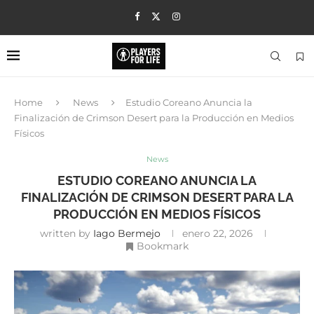
Home
News
Estudio Coreano Anuncia la
Finalización de Crimson Desert para la Producción en Medios
Físicos
News
ESTUDIO COREANO ANUNCIA LA
FINALIZACIÓN DE CRIMSON DESERT PARA LA
PRODUCCIÓN EN MEDIOS FÍSICOS
written by
Iago Bermejo
enero 22, 2026
Bookmark