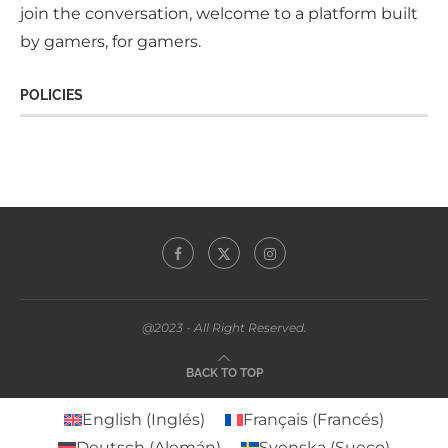
join the conversation, welcome to a platform built
by gamers, for gamers.
POLICIES
@2023 - All Right Reserved.
BACK TO TOP
English
(
Inglés
)
Français
(
Francés
)
Deutsch
(
Alemán
)
Svenska
(
Sueco
)