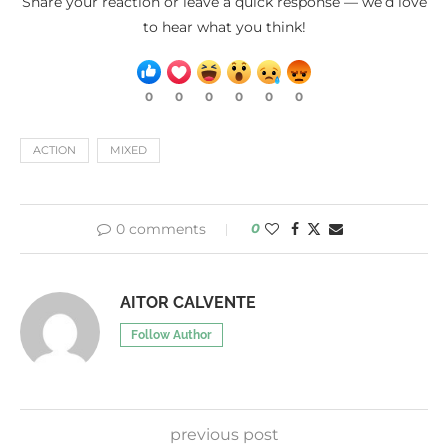
Share your reaction or leave a quick response — we’d love
to hear what you think!
0
0
0
0
0
0
ACTION
MIXED
0 comments
0
AITOR CALVENTE
Follow Author
previous post