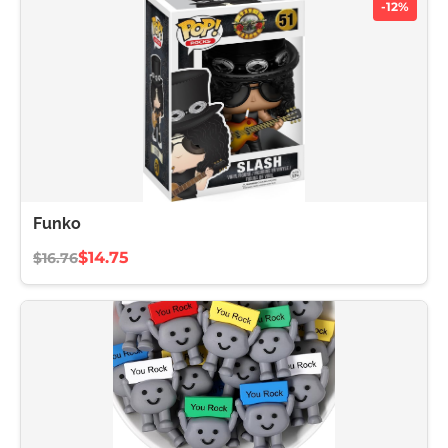
-12%
Funko
$14.75
$16.76