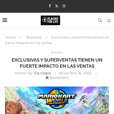
Home
Business
Exclusivas y superventas tienen un
fuerte impacto en las ventas
Business
EXCLUSIVAS Y SUPERVENTAS TIENEN UN
FUERTE IMPACTO EN LAS VENTAS
written by
Iria Llopis
diciembre 16, 2025
Bookmark