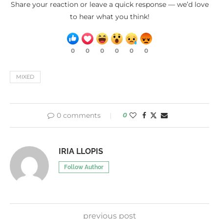
Share your reaction or leave a quick response — we’d love
to hear what you think!
0
0
0
0
0
0
MIXED
0 comments
0
IRIA LLOPIS
Follow Author
previous post