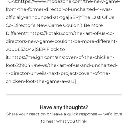
TGA!::https://www.modezone.com/the-new-game-
from-the-former-director-of-uncharted-4-was-
officially-announced-at-tga|SEP|*The Last Of Us
Co-Director’s New Game Couldn’t Be More
Different*::https://kotaku.com/the-last-of-us-co-
directors-new-game-couldnt-be-more-different-
2000653042|SEP|Flock to
it.::https://me.ign.com/en/coven-of-the-chicken-
foot/239044/news/the-last-of-us-and-uncharted-
4-director-unveils-next-project-coven-of-the-
chicken-foot-the-game-awar»]
Have any thoughts?
Share your reaction or leave a quick response — we’d love
to hear what you think!