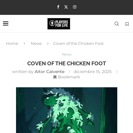
Home
News
Coven of the Chicken Foot
News
COVEN OF THE CHICKEN FOOT
written by
Aitor Calvente
diciembre 15, 2025
Bookmark