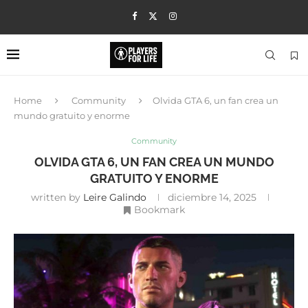
Home
Community
Olvida GTA 6, un fan crea un
mundo gratuito y enorme
Community
OLVIDA GTA 6, UN FAN CREA UN MUNDO
GRATUITO Y ENORME
written by
Leire Galindo
diciembre 14, 2025
Bookmark