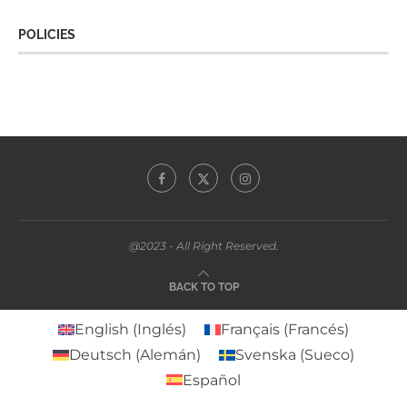
POLICIES
@2023 - All Right Reserved.
BACK TO TOP
English
(
Inglés
)
Français
(
Francés
)
Deutsch
(
Alemán
)
Svenska
(
Sueco
)
Español