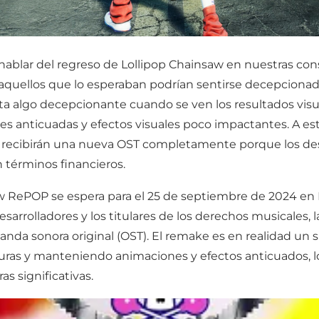
hablar del regreso de Lollipop Chainsaw en nuestras c
quellos que lo esperaban podrían sentirse decepcionado
sulta algo decepcionante cuando se ven los resultados vis
s anticuadas y efectos visuales poco impactantes. A es
 y recibirán una nueva OST completamente porque los desa
 términos financieros.
w RePOP se espera para el 25 de septiembre de 2024 en P
sarrolladores y los titulares de los derechos musicales, 
 banda sonora original (OST). El remake es en realidad un
turas y manteniendo animaciones y efectos anticuados, 
s significativas.