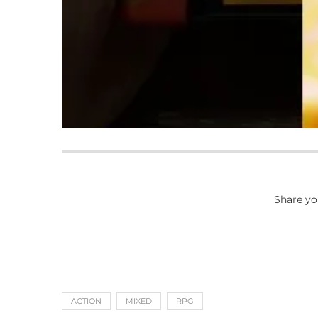
Share yo
ACTION
MIXED
RPG