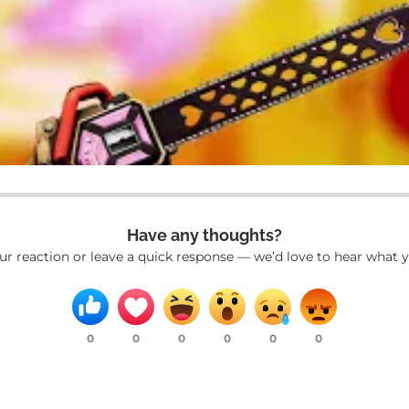
Have any thoughts?
ur reaction or leave a quick response — we’d love to hear what y
0
0
0
0
0
0