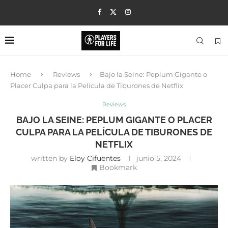
Home
Reviews
Bajo la Seine: Peplum Gigante o
Placer Culpa para la Película de Tiburones de Netflix
Reviews
BAJO LA SEINE: PEPLUM GIGANTE O PLACER
CULPA PARA LA PELÍCULA DE TIBURONES DE
NETFLIX
written by
Eloy Cifuentes
junio 5, 2024
Bookmark