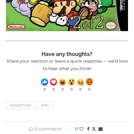
Have any thoughts?
Share your reaction or leave a quick response — we’d love
to hear what you think!
0
0
0
0
0
0
ADVENTURE
RPG
0 comments
0