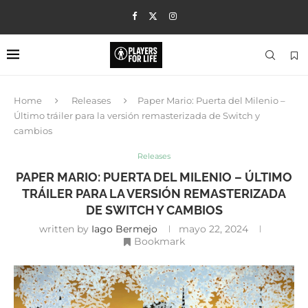
Home
Releases
Paper Mario: Puerta del Milenio –
Último tráiler para la versión remasterizada de Switch y
cambios
Releases
PAPER MARIO: PUERTA DEL MILENIO – ÚLTIMO
TRÁILER PARA LA VERSIÓN REMASTERIZADA
DE SWITCH Y CAMBIOS
written by
Iago Bermejo
mayo 22, 2024
Bookmark